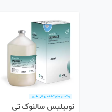
۰
0
واکسن های کشته روغنی طیور
نوبیلیس سالنوک تى