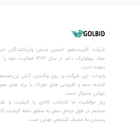
شرکت گلبيد،عضو انجمن صنفی واردکنندگان دارو
مواد بيولوژيک دام، از سال ۱۳۷۲ فعاليت خود
نموده است.
واردات اين شرکت بر روی واکسن، آنتی ژن،ضدعفو
کننده، سم و افزودنی های خوراک با برند های مع
جهانی متمرکز است.
رمز موفقيت ما انتخاب کالای با کيفيت و نظا
مستمر در طول مراحل حمل به منظور حفظ کيفيت کالا
رسيدن به مصرف کنندهی نهايی است.