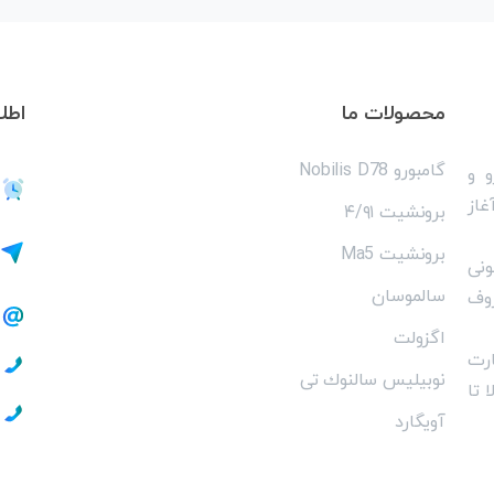
محصولات
ما
اطل
گامبورو Nobilis D78
 و
 را آغاز
برونشیت ۴/۹۱
برونشیت Ma5
نی
سالموسان
روف
اگزولت
رت
نوبیلیس سالنوك تى
 تا
آویگارد