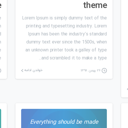
e
theme
e
Lorem Ipsum is simply dummy text of the
m
printing and typesetting industry. Lorem
d
Ipsum has been the industry’s standard
n
dummy text ever since the 1500s, when
e
an unknown printer took a galley of type
.
and scrambled it to make a type...
خواندن ادامه
۲۶ بهمن ۱۳۹۸
Everything should be made