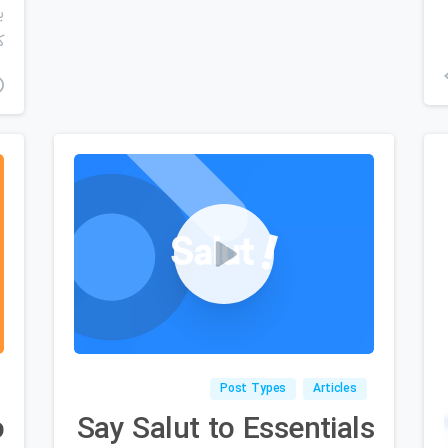
ب
ک
۰
0
Post Types
Articles
o
Say Salut to Essentials