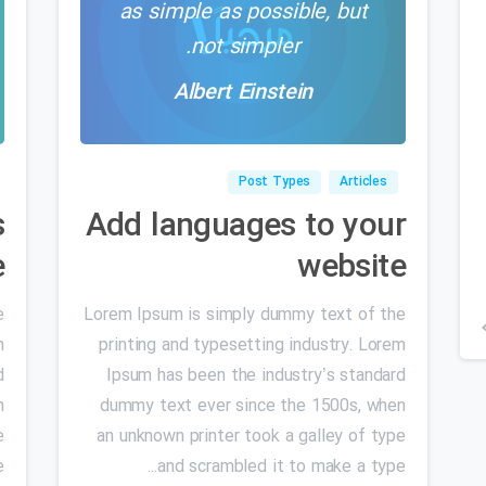
as simple as possible, but
not simpler.
Albert Einstein
۰
0
Post Types
Articles
s
Add languages to your
e
website
e
Lorem Ipsum is simply dummy text of the
m
printing and typesetting industry. Lorem
d
Ipsum has been the industry’s standard
n
dummy text ever since the 1500s, when
e
an unknown printer took a galley of type
.
and scrambled it to make a type...