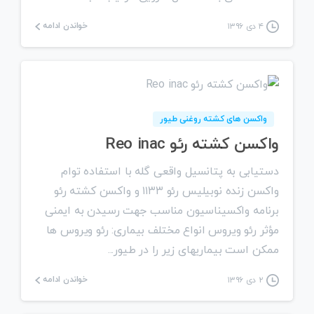
خواندن ادامه
۴ دی ۱۳۹۶
0
واکسن های کشته روغنی طیور
واکسن کشته رئو Reo inac
دستيابی به پتانسيل واقعی گله با استفاده توام
واكسن زنده نوبيليس رئو ۱۱۳۳ و واكسن كشته رئو
برنامه واكسيناسيون مناسب جهت رسيدن به ايمنی
مؤثر رئو ويروس انواع مختلف بيماری: رئو ويروس ها
ممكن است بيماريهای زير را در طيور...
خواندن ادامه
۲ دی ۱۳۹۶