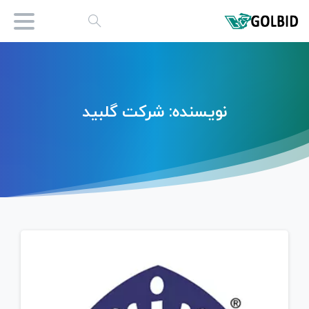
نویسنده:
شرکت
گلبید