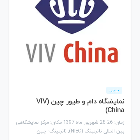
0
خارجی
نمایشگاه دام و طیور چین (VIV
China)
زمان: 26-28 شهریور ماه 1397 مکان: مرکز نمایشگاهی
بین المللی نانجینگ (NIEC), نانجینگ- چین