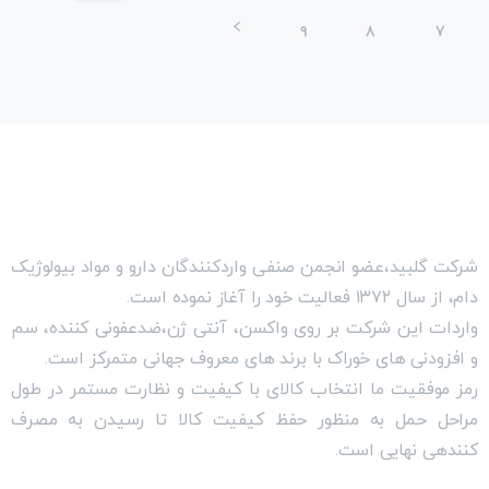
۹
۸
۷
شرکت گلبيد،عضو انجمن صنفی واردکنندگان دارو و مواد بيولوژيک
دام، از سال ۱۳۷۲ فعاليت خود را آغاز نموده است.
واردات اين شرکت بر روی واکسن، آنتی ژن،ضدعفونی کننده، سم
و افزودنی های خوراک با برند های معروف جهانی متمرکز است.
رمز موفقيت ما انتخاب کالای با کيفيت و نظارت مستمر در طول
مراحل حمل به منظور حفظ کيفيت کالا تا رسيدن به مصرف
کنندهی نهايی است.