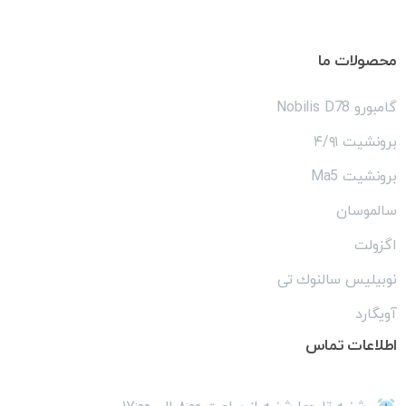
محصولات
ما
گامبورو Nobilis D78
برونشیت ۴/۹۱
برونشیت Ma5
سالموسان
اگزولت
نوبیلیس سالنوك تى
آویگارد
اطلاعات
تماس