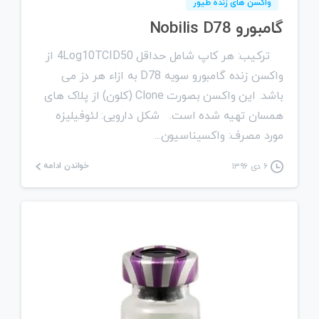
واکسن های زنده طیور
گامبورو Nobilis D78
ترکیب: هر کاپ شامل حداقل 4Log10TCID50 از
واکسن زنده گامبورو سویه D78 به ازاء هر دز می
باشد. این واکسن بصورت Clone (کلون) از پلاک های
همسان تهیه شده است. شکل دارویی: لئوفیلیزه
مورد مصرف: واکسیناسیون...
خواندن ادامه
۶ دی ۱۳۹۶