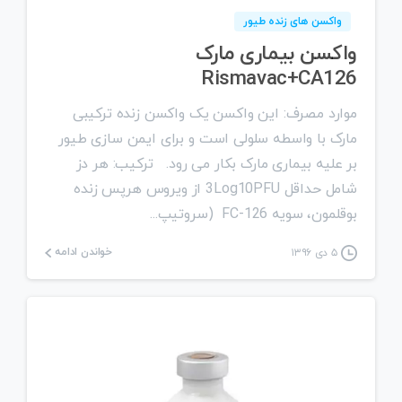
واکسن های زنده طیور
واکسن بیماری مارک
Rismavac+CA126
موارد مصرف: این واکسن یک واکسن زنده ترکیبی
مارک با واسطه سلولی است و برای ایمن سازی طیور
بر علیه بیماری مارک بکار می رود. ترکیب: هر دز
شامل حداقل 3Log10PFU از ویروس هرپس زنده
بوقلمون، سویه FC-126 (سروتیپ...
خواندن ادامه
۵ دی ۱۳۹۶