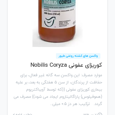
0
واکسن های کشته روغنی طیور
کوریزای عفونی Nobilis Coryza
موارد مصرف: این واکسن سه گانه غیر فعال، برای
حفاظت از پرندگان، از سن ۵ هفتگی به بعد، بر علیه
بیماری کوریزای عفونی ((که توسط آویباکتریوم
(هموفیلوس) پاراگالیناروم ایجاد می شود)) مصرف می
گردد. ترکیب: هر دز ۰.۵ میلی...
خواندن ادامه