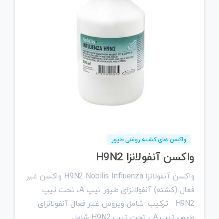
0
واکسن های کشته روغنی طیور
واکسن آنفولانزا H9N2
واکسن آنفولانزا H9N2 Nobilis Influenza واکسن غیر
فعال (کشته) آنفولانزای طیور تیپ A، تحت تیپ
H9N2 ترکیب: شامل ویروس غیر فعال آنفولانزای
طیور، تیپ A ، تحت تیپ H9N2 شامل